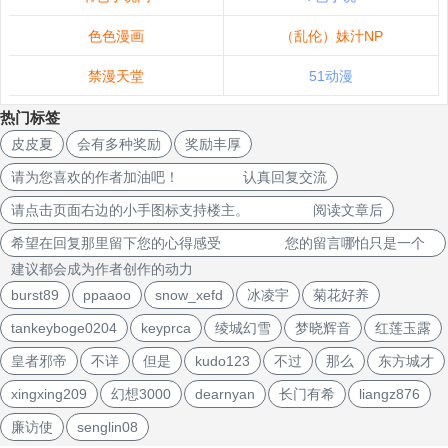
色色漫画
（乱伦）妹汁NP
禁漫天堂
51动漫
热门标签
皮皮夏
会有多种奖励
奖励丰厚
请为您喜欢的作者加油吧！ 认真回复交流
请点击页面右边的小手图标支持楼主。 阅读文章后
希望在回复那里留下您的心得感受 您的留言哪怕只是一个
建议都会成为作者创作的动力
burst89
ppaaoo
snow_xefd
冰凌宇
菊花好养
tankeyboge0204
keyprca
绫城幻雪
梦晓辉音
红莲玉露
皇者邪帝
不详
但是
kudo123
不过
那么
东方城才
xingxing209
幻想3000
dearnyan
长门有希
liangz876
廉访使
senglin08