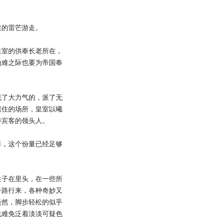
的雷芒游走。
室的供奉长老所在，
为难之际也要为帝国奉
了大力气的，派了无
居住的场所，皇室以曦
待宾客的领头人。
，这个份量已经足够
子在里头，在一些所
一路行来，各种奇妙又
淡然，脚步轻松的似乎
也难免泛着淡淡可疑色