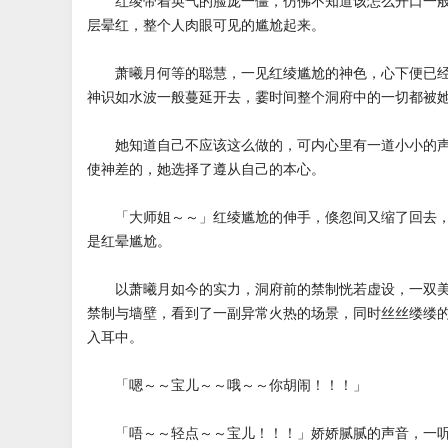
红绫带着英气的脸庞一僵，仿佛不知道该怎么开口一般
层晕红，整个人肉眼可见的尴尬起来。
萧曦月何等的聪慧，一见红绫尴尬的神色，心下便已经
神识如水波一般蔓延开去，霎时间整个洞府中的一切都被
她知道自己不应该这么做的，可内心里有一道小小的声
使神差的，她选择了遵从自己的本心。
「大师姐～～」红绫尴尬的伸手，倏忽间又缩了回去，
是红晕尴尬。
以萧曦月如今的实力，洞府前的禁制恍若虚设，一双美
禁制与墙壁，看到了一副异常火热的场景，同时丝丝缕缕
入耳中。
「嗯～～宝儿～～哦～～你胡闹！！！」
「唔～～轻点～～宝儿！！！」娇娇腻腻的声音，一听