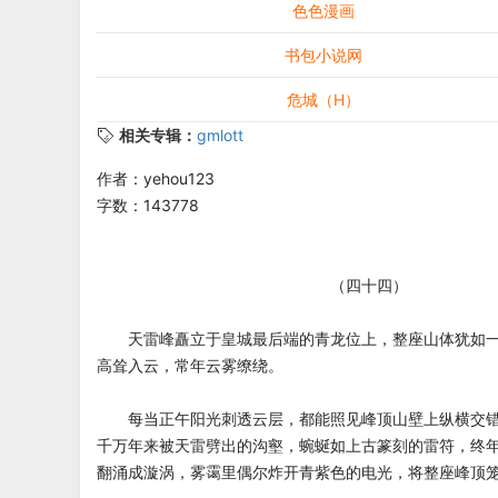
色色漫画
书包小说网
危城（H）
相关专辑：
gmlott
作者：yehou123
字数：143778
（四十四）
天雷峰矗立于皇城最后端的青龙位上，整座山体犹如一
高耸入云，常年云雾缭绕。
每当正午阳光刺透云层，都能照见峰顶山壁上纵横交错
千万年来被天雷劈出的沟壑，蜿蜒如上古篆刻的雷符，终
翻涌成漩涡，雾霭里偶尔炸开青紫色的电光，将整座峰顶