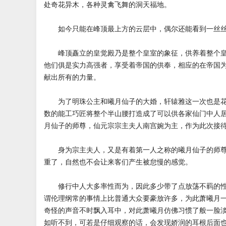
处奇花异木，各种灵禽飞舞的洞天福地。
如今只能在峰顶最上方的云层中，偶尔还能看到一丝丝
峰顶矗立的皇觉殿乃是整个皇室的象征，供养着整个皇
他们俱是实力高强者，享受着帝国的供奉，相应的在帝国
献出所有的力量。
为了明珠公主和曦月仙子的大婚，轩辕雅这一次也是花
数的能工巧匠将整个半山腰打造成了可以供各家仙门中人
月仙子的师尊，仙元宗宗主夫人南宫婉为主，作为此次接
身为宗主夫人，又是有着第一人之称的曦月仙子的师尊
重了，自然也不会让来客们产生被怠慢的感觉。
修行中人大多率性而为，因此多少带了点放荡不羁的性
谓伦理纲常的事情上比普通大众要豪放许多，为此萧曦月
奇怪的声音不时飘入耳中，对此萧曦月仿佛习惯了般一脸
如听不到，可若是仔细观察的话，会发现娇润的耳根后面