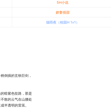
5H小说
娇妻很甜
烟雨夜（校园H 1v1）
柄倒插的玄铁巨剑，
的暗紫色纹路，那是
年不散的云气在山腰处
笼成半透明的雷茧。