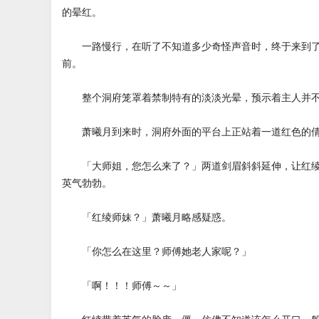
的晕红。
一路慢行，在听了不知道多少奇怪声音时，终于来到了
前。
整个洞府笼罩着禁制特有的淡淡光晕，预示着主人并不
萧曦月到来时，洞府外面的平台上正站着一道红色的
「大师姐，您怎么来了？」两道剑眉斜斜延伸，让红绫
英气勃勃。
「红绫师妹？」萧曦月略感疑惑。
「你怎么在这里？师傅她老人家呢？」
「啊！！！师傅～～」