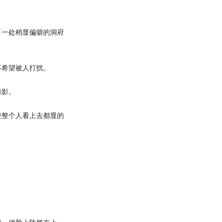
一处稍显偏僻的洞府
希望被人打扰。
倩影。
整个人看上去都显的