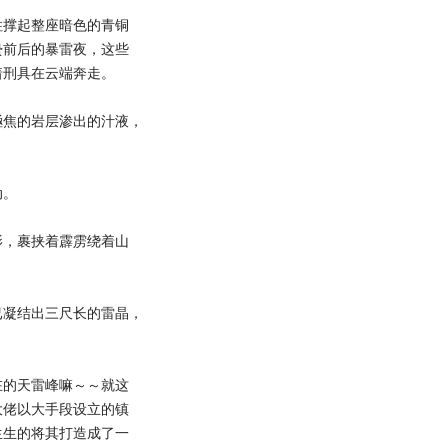
撑起整座暗色的青铜
蛰前后的暴雷夜，这些
着刑具在云端奔走。
焦的岩层渗出的汁液，
动。
，裹挟着霹雳绕着山
凝结出三尺长的雷晶，
的天雷峰嘛～～就这
大佬以大手段设立的镇
生生的将其打造成了一