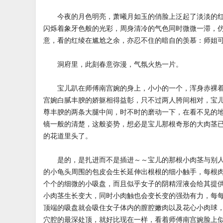
今夜的月色明亮，萧曦月如玉的俏脸上泛起了淡淡的红
闪烁着象牙色般的光彩，周身清冷的气色同时微微一滞，
意，看的红绫在尴尬之余，亦忍不住的暗自的羡慕：师姐
洞府里，此刻春意弥漫，气氛火热一片。
宝儿趴在师傅南宫婉的身上，小小的一个，浑身赤裸着
宫婉白腻丰腴的娇躯相得益彰，只不过两人胯间相对，宝
尊丰腴的两条大腿中间，时不时的磨动一下，在看不见的
镜一般的清楚，这般姿势，想必是宝儿那根奇形的大肉茎
的花道里头了。
是的，是扎进而不是插进～～宝儿的那根小肉茎与别人
的小龟头周围的包皮会生长延伸出根根的细小触手，每根
个个的细微的小吸盘，而且似乎女子的阴精淫液会给其提
小肉茎生长变大，同时小肉触也会变长变的强劲有力，每
顶端的吸盘就会吸住女子体内的膣腔嫩肉以及花心小肉球
穴腔的最深处顶，就好比现在一样，看着师傅南宫婉脸上