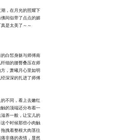
潮，在月光的照耀下
仿佛间似带了点点的媚
可真是太美了～～
的白皙身躯与师傅南
儿纤细的腰臀叠压在师
地方，萧曦月心里如明
已经深深的扎进了师傅
的不同，看上去嫩红
肉触的顶端还分布着一
供滋养一般，让宝儿的
每这个时候那些小肉触
，拖拽着整根大肉茎往
似痛非痛的表情，显然