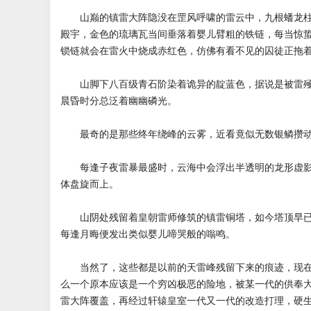
山巅的镇雷大阵隐没在罡风呼啸的雷云中，九根蟠龙柱
殿宇，金色的琉璃瓦当间垂落着婴儿臂粗的铁链，每当惊
锁链就会在雷火中烧成赤红色，仿佛有看不见的囚徒正拖
山脚下八百级青石阶染着诡异的靛蓝色，据说是被雷殛
晨昏时分总泛着幽幽磷光。
最奇的是那些终年绕峰的云雾，近看竟似无数银鳞攒
每逢子夜雷暴最盛时，云海中会浮出半透明的龙形虚影
体盘旋而上。
山阴处残留着皇朝雷师修筑的镇雷铜塔，如今塔顶早已
每逢月晦便发出类似婴儿啼哭般的嗡鸣。
当然了，这些都是以前的天雷峰残留下来的痕迹，现在
么一个原本应该是一个穷凶极恶的险地，被某一代的供奉
雷大阵覆盖，再经过轩辕皇室一代又一代的改造打理，硬