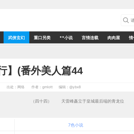
武侠玄幻
重口另类
**小说
言情连载
肉肉屋
情
行】(番外美人篇44
出处：网络
作者：gmlott
编辑：
@ybx8
778 （四十四） 天雷峰矗立于皇城最后端的青龙位
7色小说