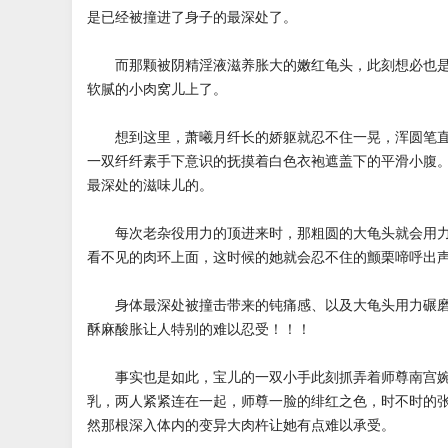
是已经被撞进了身子的最深处了。
而那颗被阴精淫液滋养胀大的嫩红龟头，此刻想必也是
软腻的小肉窝儿上了。
想到这里，萧曦月纤长的娇躯就忍不住一晃，浑圆笔直
一双纤纤素手下意识的抚摸着白色衣袍遮盖下的平滑小腹
最深处的滋味儿的。
每次老杂役用力的顶进来时，那粗圆的大龟头就会用力
看不见的肉环上面，这时候的她就会忍不住的颤栗啼呼出
身体最深处被撞击带来的钝痛感、以及大龟头用力碾磨
酥麻酸胀让人特别的难以忍受！！！
事实也是如此，宝儿的一双小手此刻抓弄着师尊南宫婉
乳，两人紧紧连在一起，师尊一脸的绯红之色，时不时的
然那根深入体内的变异大肉杵让她有点难以承受。