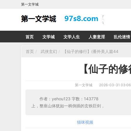
第一文学城
首页
文学城
文学人生
人妻意淫
乱伦迷情
首页
武侠玄幻
【仙子的修行】(番外美人篇44
【仙子的修
第一文学城
2026-03-31 03:06
作者：yehou123 字数：143
上，整座山体犹如一柄倒插的玄铁巨剑，
猫咪视频