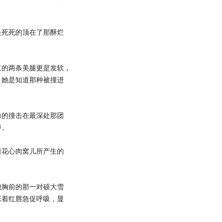
死死的顶在了那酥烂
的两条美腿更是发软，
。她是知道那种被撞进
的撞击在最深处那团
声。
花心肉窝儿所产生的
胸前的那一对硕大雪
张着红唇急促呼吸，显