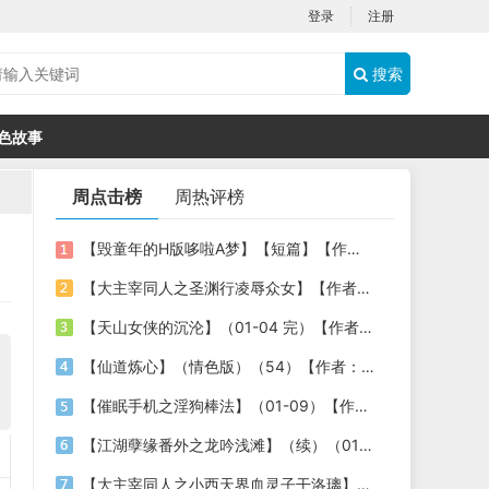
登录
注册
搜索
色故事
周点击榜
周热评榜
【毁童年的H版哆啦A梦】【短篇】【作者：flyingbed】
【大主宰同人之圣渊行凌辱众女】【作者：不详】
【天山女侠的沉沦】（01-04 完）【作者：老浩子】
【仙道炼心】（情色版）（54）【作者：至尊宝宝】
【催眠手机之淫狗棒法】（01-09）【作者：478030806（shine）】
【江湖孽缘番外之龙吟浅滩】（续）（01-02）作者：八云
【大主宰同人之小西天界血灵子干洛璃】【作者：不详】