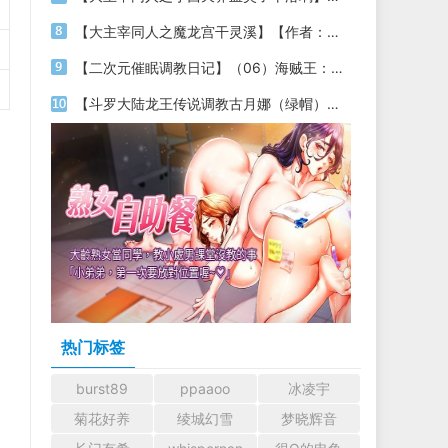
【大主宰同人之魔龙宫干灵溪】【作者：不详】
【二次元催眠调教日记】（06）海贼王：成为天龙人买下幼年海贼女帝，将其调教成乖巧的精液肉壶【作者：月隐云海】
【斗罗大陆龙王传说调教古月娜（绿帽）】【作者：迟缓喵】
热门标签
burst89
ppaaoo
冰凌宇
菊花好养
绫城幻雪
梦晓辉音