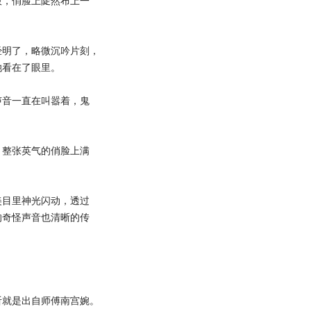
，俏脸上陡然布上一
明了，略微沉吟片刻，
她看在了眼里。
音一直在叫嚣着，鬼
整张英气的俏脸上满
目里神光闪动，透过
的奇怪声音也清晰的传
就是出自师傅南宫婉。