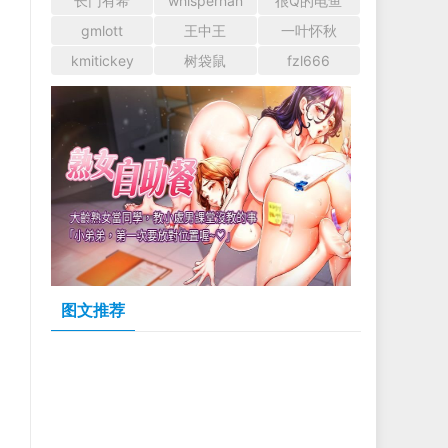
长门有希
whispernan
很Q的电鱼
gmlott
王中王
一叶怀秋
kmitickey
树袋鼠
fzl666
图文推荐